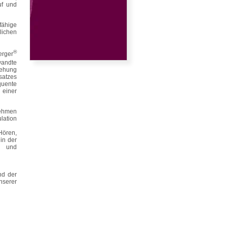
uf und
fähige
lichen
®
erger
wandte
iehung
satzes
quente
 einer
nehmen
lation
ören,
in der
r und
nd der
nserer