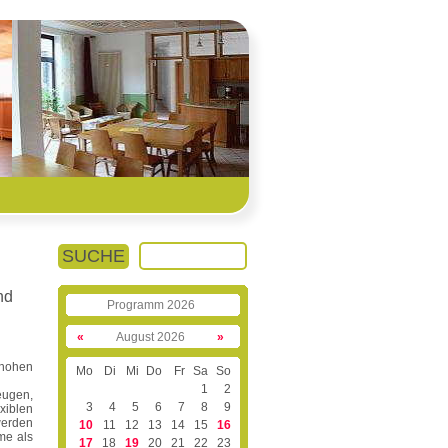
SUCHE
nd
Programm 2026
«
August 2026
»
 hohen
Mo
Di
Mi
Do
Fr
Sa
So
1
2
eugen,
3
4
5
6
7
8
9
xiblen
werden
10
11
12
13
14
15
16
me als
17
18
19
20
21
22
23