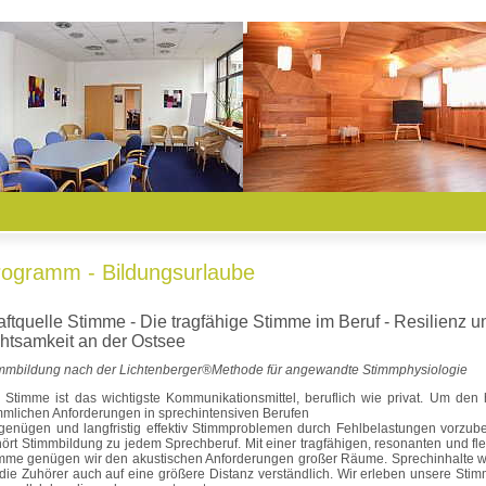
rogramm - Bildungsurlaube
aftquelle Stimme - Die tragfähige Stimme im Beruf - Resilienz u
htsamkeit an der Ostsee
mmbildung nach der Lichtenberger®Methode für angewandte Stimmphysiologie
 Stimme ist das wichtigste Kommunikationsmittel, beruflich wie privat. Um den
mmlichen Anforderungen in sprechintensiven Berufen
genügen und langfristig effektiv Stimmproblemen durch Fehlbelastungen vorzub
ört Stimmbildung zu jedem Sprechberuf. Mit einer tragfähigen, resonanten und fle
mme genügen wir den akustischen Anforderungen großer Räume. Sprechinhalte 
 die Zuhörer auch auf eine größere Distanz verständlich. Wir erleben unsere Stim