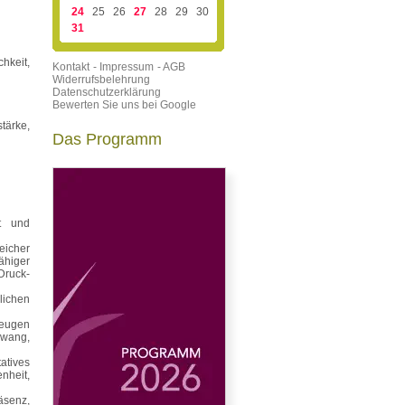
24
25
26
27
28
29
30
31
keit,
Kontakt
- Impressum
- AGB
Widerrufsbelehrung
Datenschutzerklärung
Bewerten Sie uns bei Google
tärke,
Das Programm
t und
eicher
ähiger
Druck-
lichen
beugen
wang,
atives
nheit,
äsenz,