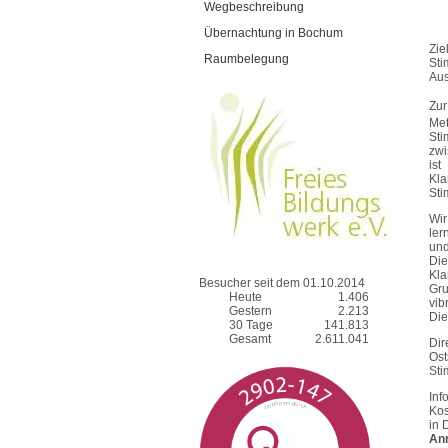
Wegbeschreibung
Übernachtung in Bochum
Zie
Raumbelegung
Sti
Aus
Zur
Met
St
zwi
is
Kla
Sti
Wir
ler
und
Di
Kla
Besucher seit dem 01.10.2014
Gr
Heute
1.406
vib
Gestern
2.213
Die
30 Tage
141.813
Gesamt
2.611.041
Dir
Ost
Sti
Inf
Kos
in 
Anr