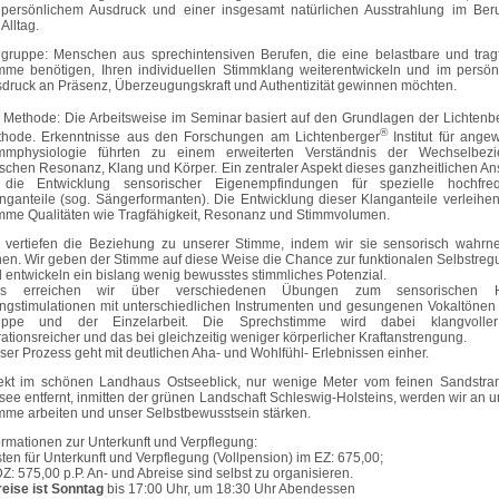
persönlichem Ausdruck und einer insgesamt natürlichen Ausstrahlung im Ber
Alltag.
lgruppe: Menschen aus sprechintensiven Berufen, die eine belastbare und trag
mme benötigen, Ihren individuellen Stimmklang weiterentwickeln und im persön
druck an Präsenz, Überzeugungskraft und Authentizität gewinnen möchten.
 Methode: Die Arbeitsweise im Seminar basiert auf den Grundlagen der Lichtenb
®
hode. Erkenntnisse aus den Forschungen am Lichtenberger
Institut für ange
immphysiologie führten zu einem erweiterten Verständnis der Wechselbez
schen Resonanz, Klang und Körper. Ein zentraler Aspekt dieses ganzheitlichen An
t die Entwicklung sensorischer Eigenempfindungen für spezielle hochfre
nganteile (sog. Sängerformanten). Die Entwicklung dieser Klanganteile verleihen
mme Qualitäten wie Tragfähigkeit, Resonanz und Stimmvolumen.
 vertiefen die Beziehung zu unserer Stimme, indem wir sie sensorisch wahr
nen. Wir geben der Stimme auf diese Weise die Chance zur funktionalen Selbstregu
 entwickeln ein bislang wenig bewusstes stimmliches Potenzial.
es erreichen wir über verschiedenen Übungen zum sensorischen H
ngstimulationen mit unterschiedlichen Instrumenten und gesungenen Vokaltönen 
uppe und der Einzelarbeit. Die Sprechstimme wird dabei klangvolle
rationsreicher und das bei gleichzeitig weniger körperlicher Kraftanstrengung.
ser Prozess geht mit deutlichen Aha- und Wohlfühl- Erlebnissen einher.
ekt im schönen Landhaus Ostseeblick, nur wenige Meter vom feinen Sandstra
see entfernt, inmitten der grünen Landschaft Schleswig-Holsteins, werden wir an u
mme arbeiten und unser Selbstbewusstsein stärken.
ormationen zur Unterkunft und Verpflegung:
ten für Unterkunft und Verpflegung (Vollpension) im EZ: 675,00;
DZ: 575,00 p.P. An- und Abreise sind selbst zu organisieren.
eise ist Sonntag
bis 17:00 Uhr, um 18:30 Uhr Abendessen