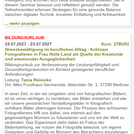
Intelligenz (KI) eröffnen sich neue kreative Möglichkeiten, die in
diesem Seminar bewusst und reflektiert genutzt werden. Die
Teilnehmenden erlernen Strategien für eine gesunde Balance
zwischen digitaler Technik, kreativer Entfaltung und Achtsamkeit.
... mehr anzeigen
BILDUNGSURLAUB
19.07.2027 - 23.07.2027
Kurs: 27BU91
Stressbewältigung im beruflichen Alltag - Achtsam
Fotografieren in Frau Holle Land als Quelle der Kreativität
und emotionaler Ausgeglichenheit
Bildungsurlaub zur Verbesserung der Leistungsfähigkeit und
Gesundheitsprävention im Kontext gesteigerter beruflicher
Anforderungen
Leitung:
Tania Reinicke
Ort: Altes Forsthaus Germerode, Abteröder Str. 1, 37290 Meißner
In einer Zeit, in der wir umgeben sind von fotografischen Bildern,
ist es umso wichtiger zu verstehen, wie Bilder entstehen und wie
wir unsere persönlichen Vorstellungsbilder in fotografisch
sichtbare Bilder übertragen können. Der Prozess des achtsamen
Fotografierens hilft uns dabei, uns intensiv auf den
gegenwärtigen Moment zu fokussieren und uns mit der Welt zu
verbinden. Das Experiment steht dabei im Fokus der
Bildentstehung, wir nutzen die Fotografie bewusst, um eigene
Gedanken und Gefühle im Moment des Betrachtens einzufangen