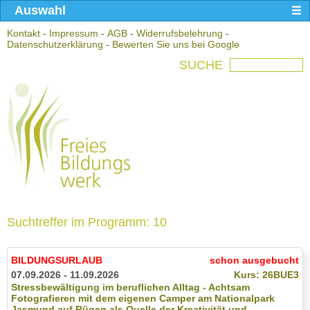
Auswahl
Kontakt
-
Impressum
-
AGB
-
Widerrufsbelehrung
-
Datenschutzerklärung
-
Bewerten Sie uns bei Google
SUCHE
Suchtreffer im Programm: 10
BILDUNGSURLAUB
schon ausgebucht
07.09.2026 - 11.09.2026
Kurs: 26BUE3
Stressbewältigung im beruflichen Alltag - Achtsam
Fotografieren mit dem eigenen Camper am Nationalpark
Jasmund auf Rügen als Quelle der Kreativität und