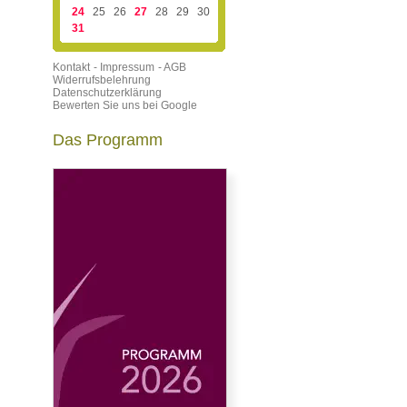
24
25
26
27
28
29
30
31
Kontakt
- Impressum
- AGB
Widerrufsbelehrung
Datenschutzerklärung
Bewerten Sie uns bei Google
Das Programm